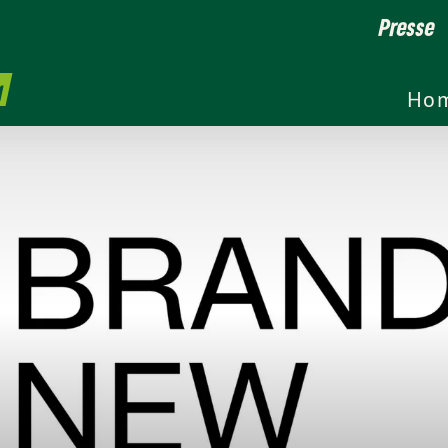
Presse
g
Ho