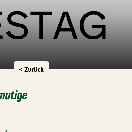
< Zurück
 mutige