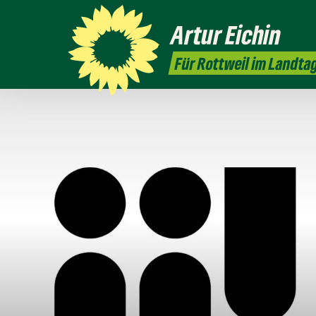
Artur
Eichin
Für Rottweil im Landta