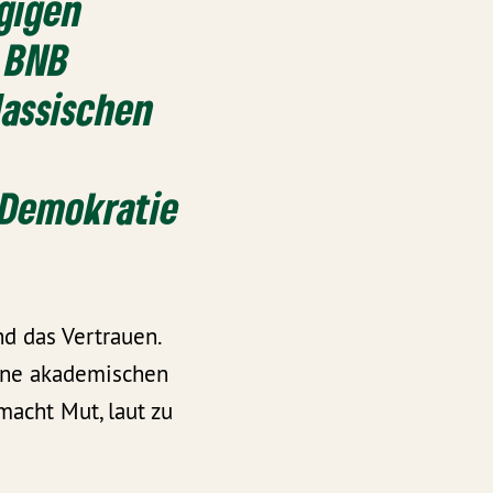
gigen
. BNB
lassischen
 Demokratie
d das Vertrauen.
hne akademischen
macht Mut, laut zu