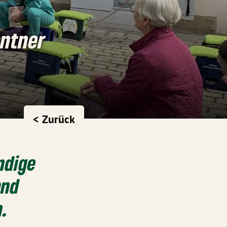
antner
< Zurück
ndige
and
n.