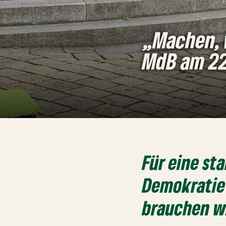
„Machen, w
MdB am 22
Für eine st
Demokratie
brauchen wi