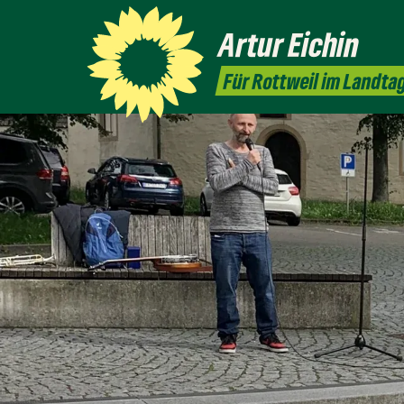
Artur
Eichin
Für Rottweil im Landta